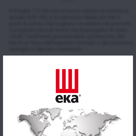
Il 4 teglie 1/2 GN con la nuova camera di cottura in
acciaio AISI 430, è la soluzione ideale per bar e
punti di ristoro che vogliono riscaldare cibi precotti
o preparare piccoli snack ma dispongono di spazi
ridotti. Facilmente posizionabile sul bancone del
bar, è un forno dall’ingombro limitato e dal consumo
energetico davvero contenuto.
CAPACITÀ
4
PASSO GUIDE
25
(mm)
DIMENSIONI FORNO (LxPxA)
463x512x461
(mm)
PESO
21,8
(kg)
POTENZA ELETTRICA
2,6
(kW)
VOLTAGGIO
AC 220/230
(V)
FREQUENZA
50/60
(Hz)
TEMPERATURA
100 ÷ 260