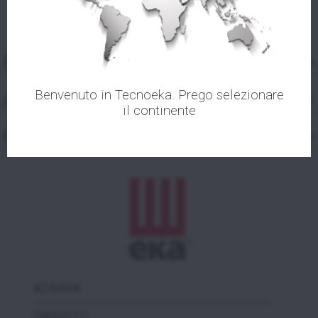
(°C)
PRODOTTI CORRELATI
Benvenuto in Tecnoeka. Prego selezionare
ACCESSORI
il continente
PRODOTTI ALTERNATIVI
AZIENDA
PRODOTTI