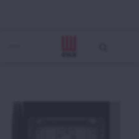
EKF 412 N AL U
Come leggere il codice