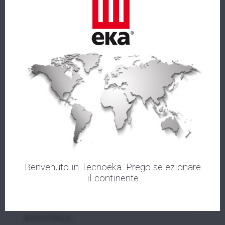
RUOTE
SUPPORTI
DIMENSIONI (LxPxA mm)
610x630x541
PESO
20,4
(kg)
Benvenuto in Tecnoeka. Prego selezionare
il continente
AZIENDA
PRODOTTI
ASSISTENZA