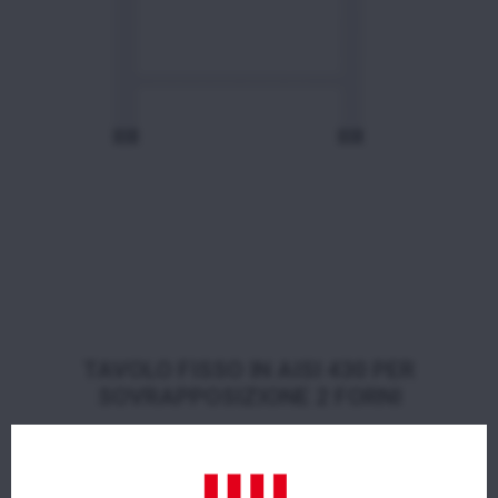
TAVOLO FISSO IN AISI 430 PER
SOVRAPPOSIZIONE 2 FORNI
Per EKF 423, EKF 443 ed EKF 523 (in tutte le
versioni)