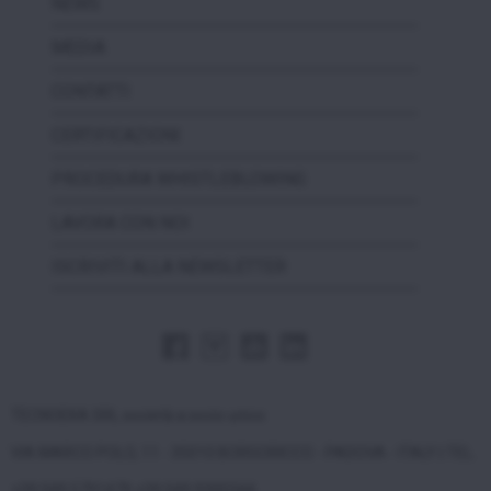
NEWS
MEDIA
CONTATTI
CERTIFICAZIONI
PROCEDURA WHISTLEBLOWING
LAVORA CON NOI
ISCRIVITI ALLA NEWSLETTER
TECNOEKA SRL società a socio unico
VIA MARCO POLO, 11 - 35010 BORGORICCO - PADOVA - ITALY | TEL.
+39 049 5791479 +39 049 9300344