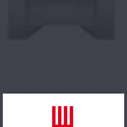
KIT SOVRAPPOSIZIONE FORNI COMPATTI
CON SUPPORTI TEGLIE IN AISI 430,
CAPACITÀ 3 TEGLIE 1/1 GN
Per sovrapposizione MKF 611 C a MKT 11 D C
oppure a MKTS 11 C.