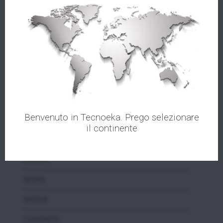
AZIENDA
PRODOTTI
Benvenuto in Tecnoeka. Prego selezionare
ASSISTENZA
il continente
VIDEOTEKA
EVENTI
NEWS
MEDIA
CONTATTI