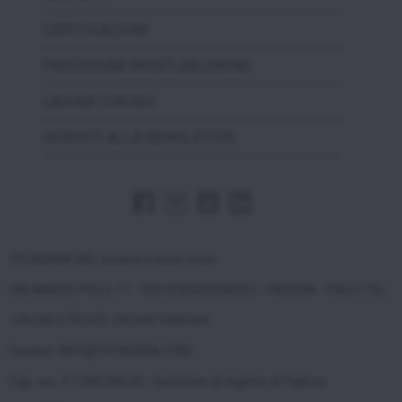
CERTIFICAZIONI
PROCEDURA WHISTLEBLOWING
LAVORA CON NOI
ISCRIVITI ALLA NEWSLETTER
TECNOEKA SRL società a socio unico
VIA MARCO POLO, 11 - 35010 BORGORICCO - PADOVA - ITALY | TEL.
+39 049 5791479 +39 049 9300344
Contact: INFO@TECNOEKA.COM
Cap. soc. € 1.000.000,00 - Iscrizione al registro di Padova