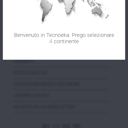
ASSISTENZA
VIDEOTEKA
EVENTI
Benvenuto in Tecnoeka. Prego selezionare
NEWS
il continente
MEDIA
CONTATTI
CERTIFICAZIONI
PROCEDURA WHISTLEBLOWING
LAVORA CON NOI
ISCRIVITI ALLA NEWSLETTER