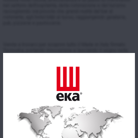
nel settore dell’ospitalità, della ristorazione e del turismo
raccogliendo sia piccole che grandi realtà dal bar al
ristorante, agli hotel b&b al lusso, raggiungendo gelaterie,
pub, pizzerie e pasticcerie.
Venite a trovarci per scoprire tutto il Made in Italy firmato
Tecnoeka, portando innovazione e lasciando il segno nelle
vostre realtà gastronomiche da nord a sud!
AZIENDA
PRODOTTI