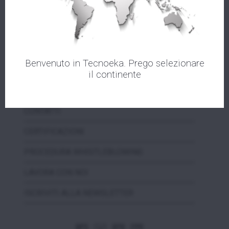
ASSISTENZA
VIDEOTEKA
EVENTI
Benvenuto in Tecnoeka. Prego selezionare
NEWS
il continente
MEDIA
CONTATTI
CERTIFICAZIONI
PROCEDURA WHISTLEBLOWING
LAVORA CON NOI
ISCRIVITI ALLA NEWSLETTER