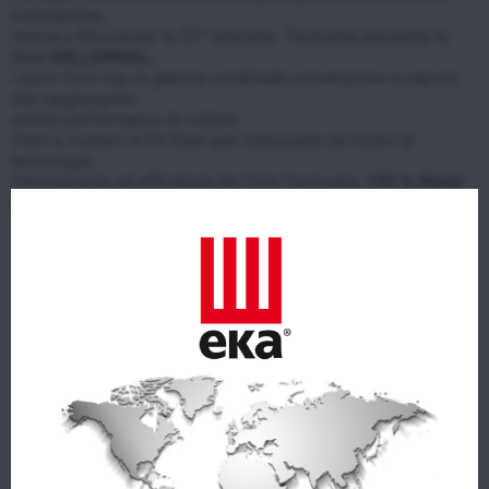
ristorazione,
ritorna a Mosca per la 23° edizione. Tecnoeka presenta la
linea
MILLENNIAL
,
i nuovi forni top di gamma combinati convenzione a vapore
che raggiungono
ottime performance di cottura.
Vieni a visitarci a Pir Expo per conoscere da vicino la
tecnologia,
l’innovazione ed efficienza dei forni Tecnoeka,
100 % Made
in Italy
.
AZIENDA
PRODOTTI