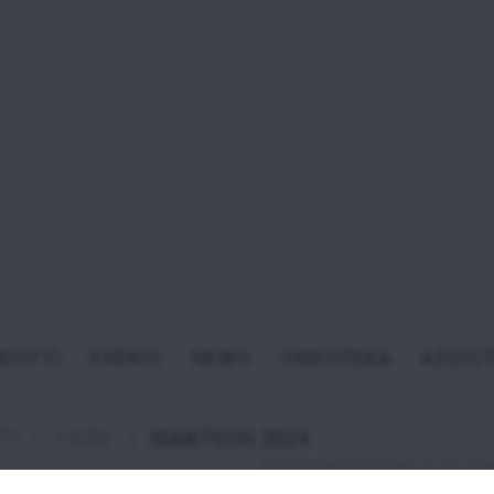
IBAKTECH 20
24 APRILE 2024 - 27 APRILE
DOTTI
EVENTI
NEWS
VIDEOTEKA
ASSIS
Tecnoeka parteciperà alla fiera
24 al 27 Aprile 2024.
TI
|
FIERE
|
IBAKTECH 2024
L’evento raggruppa i settori de
livello internazionale in cui ve
Bakery&Pastry ed Evolution