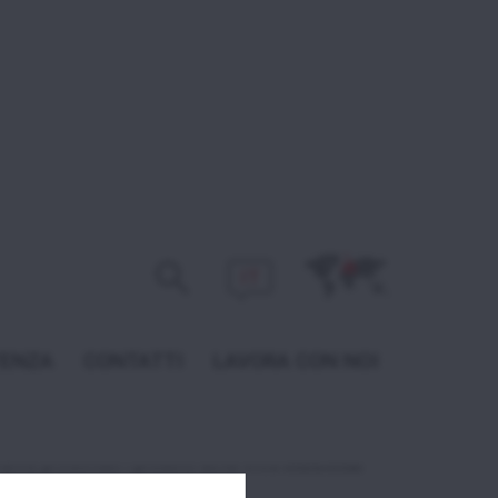
IT
24
 2024
TENZA
CONTATTI
LAVORA CON NOI
 Ibaktech che si svolgerà a Istanbul in Turchia dal
lla panetteria e pasticceria, un appuntamento a
rranno presentati i prodotti della linea
Millennial
 Next.