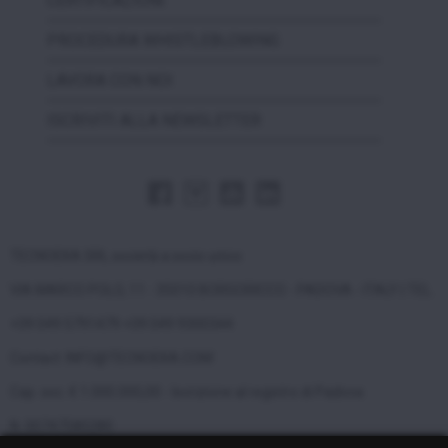
CERTIFICAZIONI
PROCEDURA WHISTLEBLOWING
LAVORA CON NOI
ISCRIVITI ALLA NEWSLETTER
TECNOEKA SRL società a socio unico
VIA MARCO POLO, 11 - 35010 BORGORICCO - PADOVA - ITALY | TEL.
+39 049 5791479 +39 049 9300344
Contact: INFO@TECNOEKA.COM
Cap. soc. € 1.000.000,00 - Iscrizione al registro di Padova
N. 00747580280