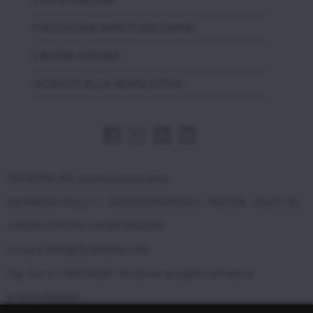
CERTIFICAZIONI
PROCEDURA WHISTLEBLOWING
LAVORA CON NOI
ISCRIVITI ALLA NEWSLETTER
TECNOEKA SRL società a socio unico
VIA MARCO POLO, 11 - 35010 BORGORICCO - PADOVA - ITALY | TEL.
+39 049 5791479 +39 049 9300344
Contact: INFO@TECNOEKA.COM
Cap. soc. € 1.000.000,00 - Iscrizione al registro di Padova
N. 00747580280