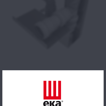
KIT PRIMA INSTALLAZIONE PER FORNI
MILLENNIAL TS, BM E S (non compatti)