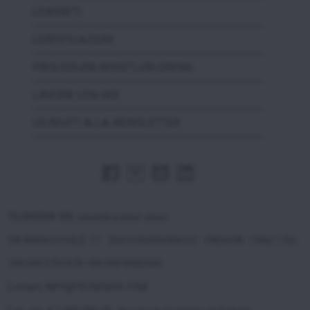
CONTATTI
CERTIFICAZIONI
PROCEDURA WHISTLEBLOWING
LAVORA CON NOI
ISCRIVITI ALLA NEWSLETTER
TECNOEKA SRL società a socio unico
VIA MARCO POLO, 11 - 35010 BORGORICCO - PADOVA - ITALY | TEL.
+39 049 5791479 +39 049 9300344
Contact: INFO@TECNOEKA.COM