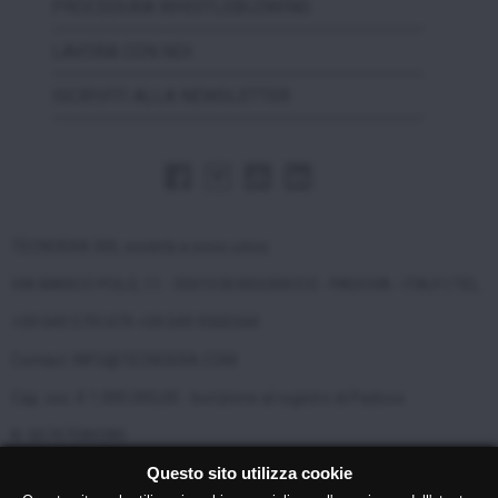
PROCEDURA WHISTLEBLOWING
LAVORA CON NOI
ISCRIVITI ALLA NEWSLETTER
TECNOEKA SRL società a socio unico
VIA MARCO POLO, 11 - 35010 BORGORICCO - PADOVA - ITALY | TEL.
+39 049 5791479 +39 049 9300344
Contact: INFO@TECNOEKA.COM
Cap. soc. € 1.000.000,00 - Iscrizione al registro di Padova
N. 00747580280
Questo sito utilizza cookie
Copyright © 2017 Tecnoeka Srl P.I. 00747580280 |
Privacy
|
Cookie