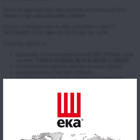
Corso di aggiornamento per assistenza tecnica per forni
elettrici e gas della linea MILLENNIAL.
Il corso si terrà presso la sede aziendale in data 21
SETTEMBRE 2026 dalle ore 09.30 alle ore 16.00.
Il training verterà su:
specifiche di installazione prodotti MILLENNIAL nelle
versioni,
TOUCH SCREEN, BLACK MASK e SMART
;
funzionamento pannello interfaccia touch screen;
componentistica forni MILLENNIAL;
spiegazione e specifiche contrattuali e termini di
garanzia;
formazione pratica con specifiche di manutenzione.
Per partecipare compilare il seguente
MODULO ISCRIZIONE